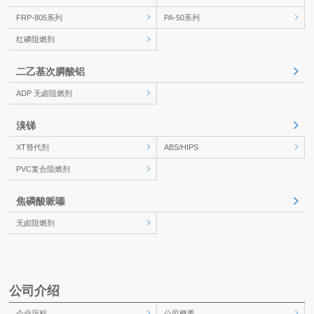
FRP-805系列
PA-50系列
红磷阻燃剂
二乙基次膦酸铝
ADP 无卤阻燃剂
溴锑
XT替代剂
ABS/HIPS
PVC复合阻燃剂
焦磷酸哌嗪
无卤阻燃剂
公司介绍
企业历程
公司概要