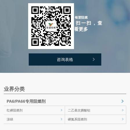
银塑阻燃
扫一扫，查
看更多
咨询表格
业界分类
PA6/PA66专用阻燃剂
红磷阻燃剂
二乙基次膦酸铝
溴锑
磷氮系阻燃剂